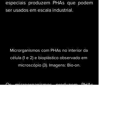
especiais produzem PHAs que podem 
ser usados ​​em escala industrial.
Microrganismos com PHAs no interior da 
célula (1 e 2) e bioplástico observado em 
microscópio (3). Imagens: Bio-on.
Os microorganismos produzem PHAs 
usando uma fonte de alimento rica em 
açúcares. Dependendo das espécies de 
microorganismos, as condições de 
produção podem variar mas na maioria 
dos casos o açúcar é transformado em 
polímeros de carbono que se acumulam 
dentro da célula. No mundo, várias 