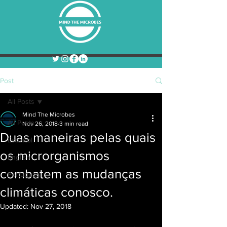
Post
All Posts
Mind The Microbes
All Posts
Nov 26, 2018
3 min read
Duas maneiras pelas quais
Español
os microrganismos
English
combatem as mudanças
Portugues
climáticas conosco.
Updated:
Nov 27, 2018